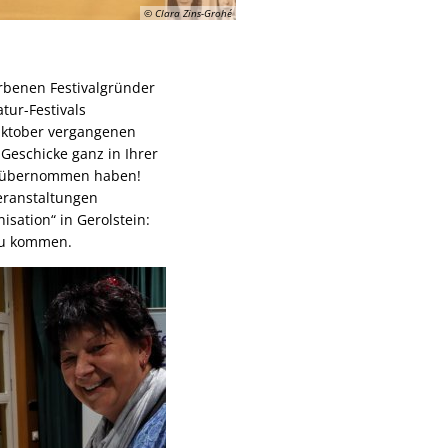
© Clara Zins-Grohé
rbenen Festivalgründer
atur-Festivals
 Oktober vergangenen
e Geschicke ganz in Ihrer
ng übernommen haben!
Veranstaltungen
isation“ in Gerolstein:
 zu kommen.