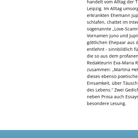
handelt vom Alltag der T
Leipzig. Im Alltag umsorg
erkrankten Ehemann Jupi
schlafen, chattet im Inte
sogenannte „Love-Scamme
Vornamen Juno und Jupi
göttlichen Ehepaar aus 
entlehnt - sinnbildlich f
die so aus dem profanen 
Redakteurin Eva-Maria R
zusammen: „Martina Hef
dieses ebenso poetisch
Einsamkeit, über Täusch
des Lebens.“ Zwei Gedich
neben Prosa auch Essays
besondere Lesung.