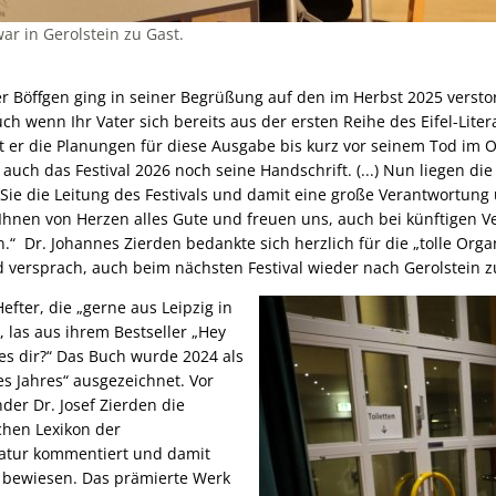
ar in Gerolstein zu Gast.
r Böffgen ging in seiner Begrüßung auf den im Herbst 2025 versto
uch wenn Ihr Vater sich bereits aus der ersten Reihe des Eifel-Liter
t er die Planungen für diese Ausgabe bis kurz vor seinem Tod im
t auch das Festival 2026 noch seine Handschrift. (...) Nun liegen di
 Sie die Leitung des Festivals und damit eine große Verantwortu
 Ihnen von Herzen alles Gute und freuen uns, auch bei künftigen 
.“ Dr. Johannes Zierden bedankte sich herzlich für die „tolle Organ
nd versprach, auch beim nächsten Festival wieder nach Gerolstein
Hefter, die „gerne aus Leipzig in
 las aus ihrem Bestseller „Hey
es dir?“ Das Buch wurde 2024 als
 Jahres“ ausgezeichnet. Vor
nder Dr. Josef Zierden die
schen Lexikon der
ratur kommentiert und damit
 bewiesen. Das prämierte Werk