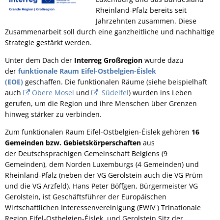
Rheinland-Pfalz bereits seit
Jahrzehnten zusammen. Diese
Zusammenarbeit soll durch eine ganzheitliche und nachhaltige
Strategie gestärkt werden.
Unter dem Dach der
Interreg Großregion
wurde dazu
der
funktionale Raum Eifel-Ostbelgien-Éislek
(EOE)
geschaffen. Die funktionalen Räume (siehe beispielhaft
auch
Obere Mosel
und
Südeifel
) wurden ins Leben
gerufen, um die Region und ihre Menschen über Grenzen
hinweg stärker zu verbinden.
Zum funktionalen Raum Eifel-Ostbelgien-Éislek gehören
16
Gemeinden bzw. Gebietskörperschaften
aus
der Deutschsprachigen Gemeinschaft Belgiens (9
Gemeinden), dem Norden Luxemburgs (4 Gemeinden) und
Rheinland-Pfalz (neben der VG Gerolstein auch die VG Prüm
und die VG Arzfeld). Hans Peter Böffgen, Bürgermeister VG
Gerolstein, ist Geschäftsführer der Europäischen
Wirtschaftlichen Interessenvereinigung (EWIV ) Trinationale
Region Eifel-Ostbelgien-Éislek und Gerolstein Sitz der