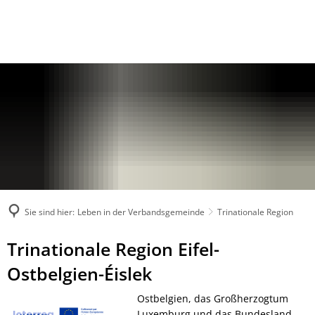
Sie sind hier:
Leben in der Verbandsgemeinde
Trinationale Region
Trinationale
Trinationale Region Eifel-
Region
Ostbelgien-Éislek
Ostbelgien, das Großherzogtum
Luxemburg und das Bundesland