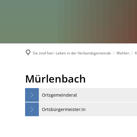
Sie sind hier:
Leben in der Verbandsgemeinde
Wahlen
Mürlenbach-
Mürlenbach
Wahlen
Ortsgemeinderat
Ortsbürgermeister:in