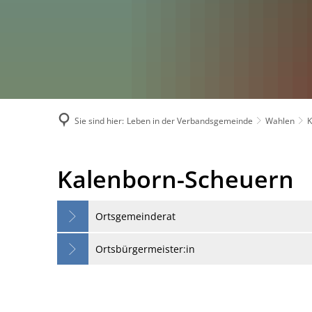
Sie sind hier:
Leben in der Verbandsgemeinde
Wahlen
Kalenborn-
Kalenborn-Scheuern
Scheuern-
Ortsgemeinderat
Wahlen
Ortsbürgermeister:in