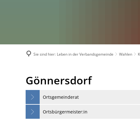
Sie sind hier:
Leben in der Verbandsgemeinde
Wahlen
Goennersdorf-
Gönnersdorf
Wahlen
Ortsgemeinderat
Ortsbürgermeister:in