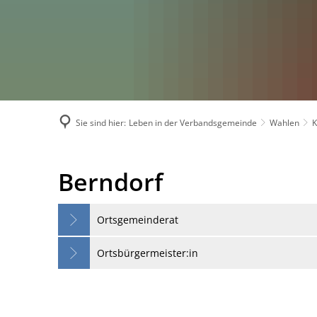
Sie sind hier:
Leben in der Verbandsgemeinde
Wahlen
Berndorf-
Berndorf
Wahlen
Ortsgemeinderat
Ortsbürgermeister:in