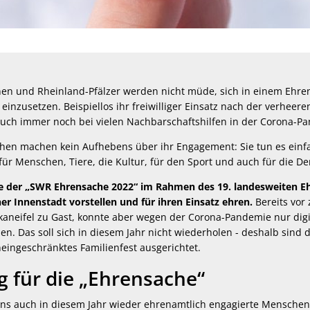
nen und Rheinland-Pfälzer werden nicht müde, sich in einem Ehr
e einzusetzen. Beispiellos ihr freiwilliger Einsatz nach der verhee
uch immer noch bei vielen Nachbarschaftshilfen in der Corona-P
hen machen kein Aufhebens über ihr Engagement: Sie tun es einf
b für Menschen, Tiere, die Kultur, für den Sport und auch für die D
e der „SWR Ehrensache 2022“ im Rahmen des 19. landesweiten E
er Innenstadt vorstellen und für ihren Einsatz ehren.
Bereits vor 
kaneifel zu Gast, konnte aber wegen der Corona-Pandemie nur digi
en. Das soll sich in diesem Jahr nicht wiederholen - deshalb sind 
eingeschränktes Familienfest ausgerichtet.
g für die „Ehrensache“
uns auch in diesem Jahr wieder ehrenamtlich engagierte Menschen a