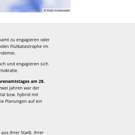
© Kreis Vulkaneifel
enamt zu engagieren oder
renden Flutkatastrophe im
andemie.
ach und engagieren sich
emokratie.
hrenamtstages am 28.
zwei Jahren war der
tal bzw. hybrid mit
die Planungen auf ein
us Ihrer Stadt, Ihrer