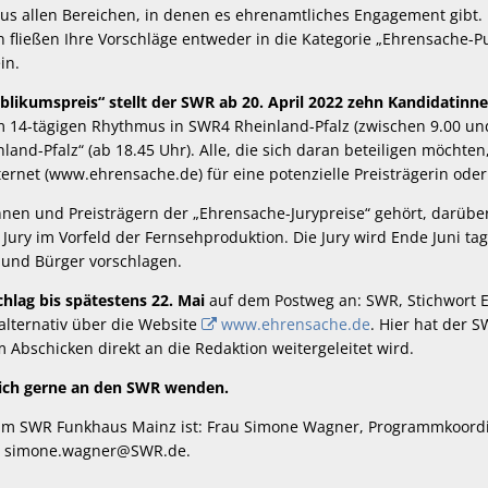
s allen Bereichen, in denen es ehrenamtliches Engagement gibt.
 fließen Ihre Vorschläge entweder in die Kategorie „Ehrensache-P
in.
blikumspreis“ stellt der SWR ab 20. April 2022 zehn Kandidatin
m 14-tägigen Rhythmus in SWR4 Rheinland-Pfalz (zwischen 9.00 und
nd-Pfalz“ (ab 18.45 Uhr). Alle, die sich daran beteiligen möchte
ernet (www.ehrensache.de) für eine potenzielle Preisträgerin oder
nnen und Preisträgern der „Ehrensache-Jurypreise“ gehört, darübe
Jury im Vorfeld der Fernsehproduktion. Die Jury wird Ende Juni ta
 und Bürger vorschlagen.
chlag bis spätestens 22. Mai
auf dem Postweg an: SWR, Stichwort 
alternativ über die Website
www.ehrensache.de
. Hier hat der 
m Abschicken direkt an die Redaktion weitergeleitet wird.
sich gerne an den SWR wenden.
 im SWR Funkhaus Mainz ist: Frau Simone Wagner, Programmkoordi
l: simone.wagner@SWR.de.