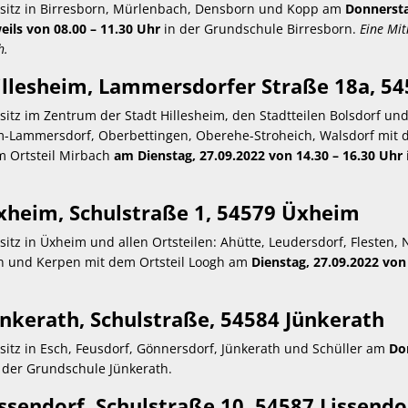
nsitz in Birresborn, Mürlenbach, Densborn und Kopp am
Donnersta
eils von 08.00 – 11.30 Uhr
in der Grundschule Birresborn.
Eine Mit
h.
llesheim, Lammersdorfer Straße 18a, 54
sitz im Zentrum der Stadt Hillesheim, den Stadtteilen Bolsdorf un
-Lammersdorf, Oberbettingen, Oberehe-Stroheich, Walsdorf mit de
 Ortsteil Mirbach
am Dienstag, 27.09.2022 von 14.30 – 16.30 Uhr
xheim, Schulstraße 1, 54579 Üxheim
sitz in Üxheim und allen Ortsteilen: Ahütte, Leudersdorf, Flesten,
n und Kerpen mit dem Ortsteil Loogh am
Dienstag, 27.09.2022 von
nkerath, Schulstraße, 54584 Jünkerath
sitz in Esch, Feusdorf, Gönnersdorf, Jünkerath und Schüller am
Do
 der Grundschule Jünkerath.
ssendorf, Schulstraße 10, 54587 Lissendo