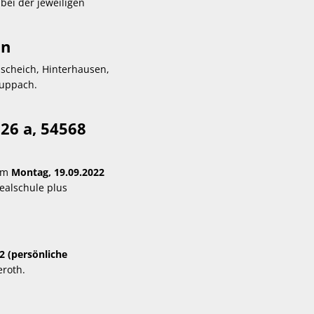
bei der jeweiligen
in
üscheich, Hinterhausen,
Duppach.
 26 a, 54568
 am
Montag, 19.09.2022
ealschule plus
2 (persönliche
roth.