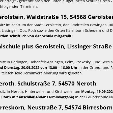
r erfolgt - getrennt nach den unten aufgeführten Schulbezirken - 
hfolgenden Terminen:
rolstein, Waldstraße 15, 54568 Gerolste
sitz im Zentrum der Stadt Gerolstein, den Stadtteilen Bewingen, B
, Lissingen, Oos, Roth sowie den Orten Kalenborn-Scheuern und 
en schriftlich von der Schule mitgeteilt.
schule plus Gerolstein, Lissinger Straße
nsitz in Berlingen, Hohenfels-Essingen, Pelm, Rockeskyll und Gees
nd Dienstag, 20.09.2022 von 13.00 – 16.00 Uhr
in der Grund- und R
e telefonische Terminvereinbarung wird gebeten.
roth, Schulstraße 7, 54570 Neroth
sitz in Neroth, Hinterweiler und Kirchweiler am
Montag, 19.09.202
e Eltern mit anschließender Terminvergabe)
in der Grundschule Ne
rresborn, Neustraße 7, 54574 Birresborn