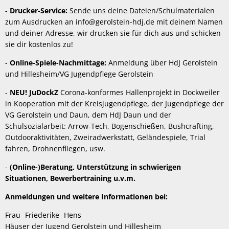
-
Drucker-Service:
Sende uns deine Dateien/Schulmaterialen
zum Ausdrucken an info@gerolstein-hdj.de mit deinem Namen
und deiner Adresse, wir drucken sie für dich aus und schicken
sie dir kostenlos zu!
-
Online-Spiele-Nachmittage:
Anmeldung über HdJ Gerolstein
und Hillesheim/VG Jugendpflege Gerolstein
-
NEU! JuDockZ
Corona-konformes Hallenprojekt in Dockweiler
in Kooperation mit der Kreisjugendpflege, der Jugendpflege der
VG Gerolstein und Daun, dem HdJ Daun und der
Schulsozialarbeit: Arrow-Tech, Bogenschießen, Bushcrafting,
Outdooraktivitäten, Zweiradwerkstatt, Geländespiele, Trial
fahren, Drohnenfliegen, usw.
-
(Online-)Beratung, Unterstützung in schwierigen
Situationen, Bewerbertraining u.v.m.
Anmeldungen und weitere Informationen bei:
Frau
Friederike
Hens
Frau Friederike Hens
Häuser der Jugend Gerolstein und Hillesheim