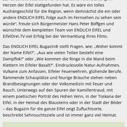
Herzen der Eifel stattgefunden hat. Es wäre ein tolles
Aushängeschild für die Region, wenn demnächst die ein oder
andere ENDLICH EIFEL Folge auch im Fernsehen zu sehen sein
würde“, freute sich Bürgermeister Hans Peter Böffgen und
wünschte dem kompletten Team von ENDLICH EIFEL und
EifelDrei.TV viel Erfolg bei der Vermarktung ihres Films.
Das ENDLICH EIFEL Bugazin® stellt Fragen, wie: „Woher kommt
der Name Eifel?“, „Aus wie vielen Teilen besteht eine
Dampflok?“ oder „Wie kommen die Ringe in die Wand beim
Klettern im Eifeler Basalt?“. Eindrucksvolle Natur-Aufnahmen,
Vulkane zum Anfassen, Eifeler Feuerwehren, glühende Berufe,
flammende Schauplätze und feurige Bräuche stehen neben
Brandbesegnungen oder der Volksmedizin mit Feuer und
Rauch. Unterwegs auf den Spuren der Kamillentraud, mit
einem poetischen Porträt des Hohen Venn, in der Toskana der
Eifel, in der Heimat des Blausteins oder in der Stadt der Bilder
– das Bugazin für die ganze Eifel zeigt Zufluchtsorte,
beschreibt Sehnsuchtsziele und ist immer ganz viel Heimat.