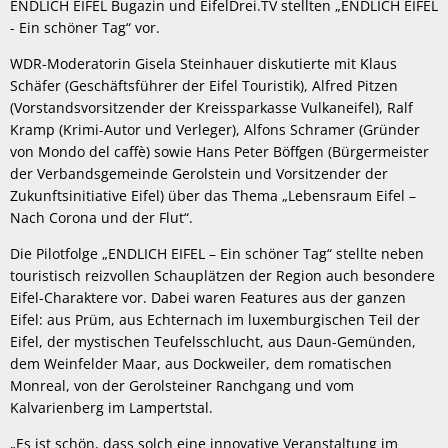
ENDLICH EIFEL Bugazin und EifelDrei.TV stellten „ENDLICH EIFEL
- Ein schöner Tag“ vor.
WDR-Moderatorin Gisela Steinhauer diskutierte mit Klaus
Schäfer (Geschäftsführer der Eifel Touristik), Alfred Pitzen
(Vorstandsvorsitzender der Kreissparkasse Vulkaneifel), Ralf
Kramp (Krimi-Autor und Verleger), Alfons Schramer (Gründer
von Mondo del caffè) sowie Hans Peter Böffgen (Bürgermeister
der Verbandsgemeinde Gerolstein und Vorsitzender der
Zukunftsinitiative Eifel) über das Thema „Lebensraum Eifel –
Nach Corona und der Flut“.
Die Pilotfolge „ENDLICH EIFEL – Ein schöner Tag“ stellte neben
touristisch reizvollen Schauplätzen der Region auch besondere
Eifel-Charaktere vor. Dabei waren Features aus der ganzen
Eifel: aus Prüm, aus Echternach im luxemburgischen Teil der
Eifel, der mystischen Teufelsschlucht, aus Daun-Gemünden,
dem Weinfelder Maar, aus Dockweiler, dem romatischen
Monreal, von der Gerolsteiner Ranchgang und vom
Kalvarienberg im Lampertstal.
„Es ist schön, dass solch eine innovative Veranstaltung im