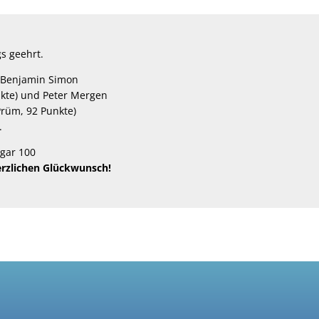
gs geehrt.
, Benjamin Simon
nkte) und Peter Mergen
rüm, 92 Punkte)
.
ogar 100
erzlichen Glückwunsch!