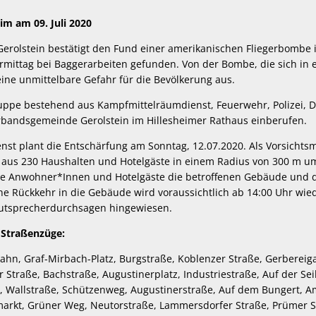
im am 09. Juli 2020
rolstein bestätigt den Fund einer amerikanischen Fliegerbombe 
mittag bei Baggerarbeiten gefunden. Von der Bombe, die sich in
eine unmittelbare Gefahr für die Bevölkerung aus.
uppe bestehend aus Kampfmittelräumdienst, Feuerwehr, Polizei, D
rbandsgemeinde Gerolstein im Hillesheimer Rathaus einberufen.
nst plant die Entschärfung am Sonntag, 12.07.2020. Als Vorsich
aus 230 Haushalten und Hotelgäste in einem Radius von 300 m um
lle Anwohner*Innen und Hotelgäste die betroffenen Gebäude und 
ine Rückkehr in die Gebäude wird voraussichtlich ab 14:00 Uhr wie
autsprecherdurchsagen hingewiesen.
 Straßenzüge:
Lahn, Graf-Mirbach-Platz, Burgstraße, Koblenzer Straße, Gerbereig
er Straße, Bachstraße, Augustinerplatz, Industriestraße, Auf der Se
 Wallstraße, Schützenweg, Augustinerstraße, Auf dem Bungert, A
kt, Grüner Weg, Neutorstraße, Lammersdorfer Straße, Prümer S