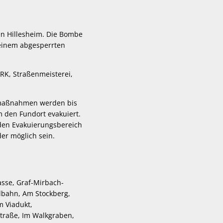
in Hillesheim. Die Bombe
 einem abgesperrten
RK, Straßenmeisterei,
tsmaßnahmen werden bis
 den Fundort evakuiert.
den Evakuierungsbereich
der möglich sein.
asse, Graf-Mirbach-
ilbahn, Am Stockberg,
m Viadukt,
traße, Im Walkgraben,