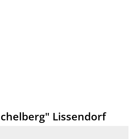
erservices
Leben in der Verbandsgemei
helberg" Lissendorf