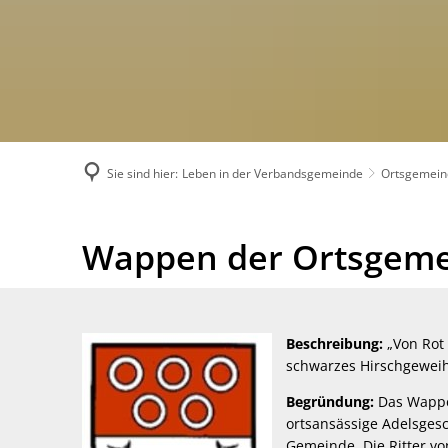
Sie sind hier:
Leben in der Verbandsgemeinde
Ortsgemein
Wappen
Wappen der Ortsgem
Beschreibung:
„Von Rot 
schwarzes Hirschgeweih
Begründung:
Das Wappe
ortsansässige Adelsgesc
Gemeinde. Die Ritter v